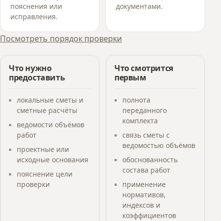
пояснения или
документами.
исправления.
Посмотреть порядок проверки
Что нужно
Что смотрится
предоставить
первым
локальные сметы и
полнота
сметные расчёты
переданного
комплекта
ведомости объёмов
работ
связь сметы с
ведомостью объёмов
проектные или
исходные основания
обоснованность
состава работ
пояснение цели
проверки
применение
нормативов,
индексов и
коэффициентов